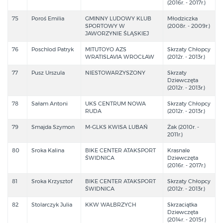
(2016r. - 2017r.)
75
Poroś Emilia
GMINNY LUDOWY KLUB
Młodziczka
SPORTOWY W
(2008r. - 2009r.)
JAWORZYNIE ŚLĄSKIEJ
76
Poschlod Patryk
MITUTOYO AZS
Skrzaty Chłopcy
WRATISLAVIA WROCŁAW
(2012r. - 2013r.)
77
Pusz Urszula
NIESTOWARZYSZONY
Skrzaty
Dziewczęta
(2012r. - 2013r.)
78
Sałam Antoni
UKS CENTRUM NOWA
Skrzaty Chłopcy
RUDA
(2012r. - 2013r.)
79
Smajda Szymon
M-GLKS KWISA LUBAŃ
Żak (2010r. -
2011r.)
80
Sroka Kalina
BIKE CENTER ATAKSPORT
Krasnale
ŚWIDNICA
Dziewczęta
(2016r. - 2017r.)
81
Sroka Krzysztof
BIKE CENTER ATAKSPORT
Skrzaty Chłopcy
ŚWIDNICA
(2012r. - 2013r.)
82
Stolarczyk Julia
KKW WAŁBRZYCH
Skrzaciątka
Dziewczęta
(2014r. - 2015r.)