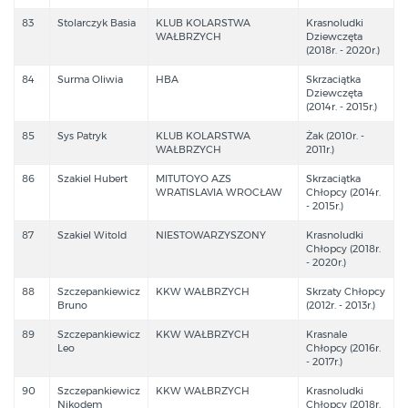
83
Stolarczyk Basia
KLUB KOLARSTWA
Krasnoludki
WAŁBRZYCH
Dziewczęta
(2018r. - 2020r.)
84
Surma Oliwia
HBA
Skrzaciątka
Dziewczęta
(2014r. - 2015r.)
85
Sys Patryk
KLUB KOLARSTWA
Żak (2010r. -
WAŁBRZYCH
2011r.)
86
Szakiel Hubert
MITUTOYO AZS
Skrzaciątka
WRATISLAVIA WROCŁAW
Chłopcy (2014r.
- 2015r.)
87
Szakiel Witold
NIESTOWARZYSZONY
Krasnoludki
Chłopcy (2018r.
- 2020r.)
88
Szczepankiewicz
KKW WAŁBRZYCH
Skrzaty Chłopcy
Bruno
(2012r. - 2013r.)
89
Szczepankiewicz
KKW WAŁBRZYCH
Krasnale
Leo
Chłopcy (2016r.
- 2017r.)
90
Szczepankiewicz
KKW WAŁBRZYCH
Krasnoludki
Nikodem
Chłopcy (2018r.