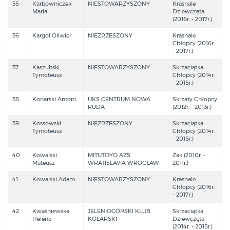
35
Karbowniczek
NIESTOWARZYSZONY
Krasnale
Maria
Dziewczęta
(2016r. - 2017r.)
36
Kargol Oliwier
NIEZRZESZONY
Krasnale
Chłopcy (2016r.
- 2017r.)
37
Kaszubski
NIESTOWARZYSZONY
Skrzaciątka
Tymoteusz
Chłopcy (2014r.
- 2015r.)
38
Konarski Antoni
UKS CENTRUM NOWA
Skrzaty Chłopcy
RUDA
(2012r. - 2013r.)
39
Kossowski
NIEZRZESZONY
Skrzaciątka
Tymoteusz
Chłopcy (2014r.
- 2015r.)
40
Kowalski
MITUTOYO AZS
Żak (2010r. -
Mateusz
WRATISLAVIA WROCŁAW
2011r.)
41
Kowalski Adam
NIESTOWARZYSZONY
Krasnale
Chłopcy (2016r.
- 2017r.)
42
Kwaśniewska
JELENIOGÓRSKI KLUB
Skrzaciątka
Helena
KOLARSKI
Dziewczęta
(2014r. - 2015r.)