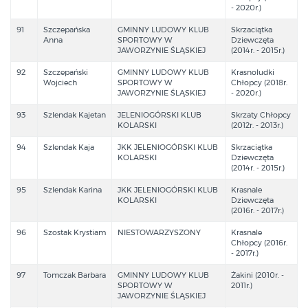
- 2020r.)
91
Szczepańska
GMINNY LUDOWY KLUB
Skrzaciątka
Anna
SPORTOWY W
Dziewczęta
JAWORZYNIE ŚLĄSKIEJ
(2014r. - 2015r.)
92
Szczepański
GMINNY LUDOWY KLUB
Krasnoludki
Wojciech
SPORTOWY W
Chłopcy (2018r.
JAWORZYNIE ŚLĄSKIEJ
- 2020r.)
93
Szlendak Kajetan
JELENIOGÓRSKI KLUB
Skrzaty Chłopcy
KOLARSKI
(2012r. - 2013r.)
94
Szlendak Kaja
JKK JELENIOGÓRSKI KLUB
Skrzaciątka
KOLARSKI
Dziewczęta
(2014r. - 2015r.)
95
Szlendak Karina
JKK JELENIOGÓRSKI KLUB
Krasnale
KOLARSKI
Dziewczęta
(2016r. - 2017r.)
96
Szostak Krystiam
NIESTOWARZYSZONY
Krasnale
Chłopcy (2016r.
- 2017r.)
97
Tomczak Barbara
GMINNY LUDOWY KLUB
Żakini (2010r. -
SPORTOWY W
2011r.)
JAWORZYNIE ŚLĄSKIEJ