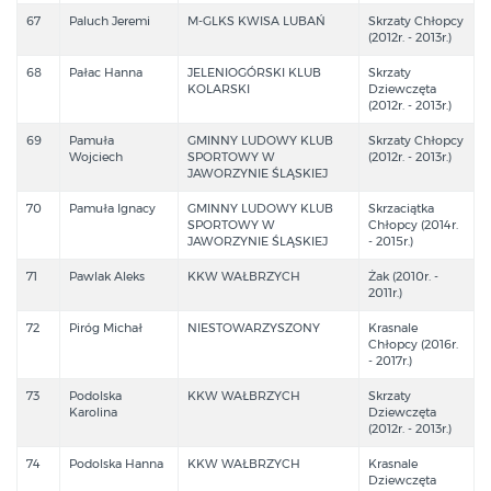
67
Paluch Jeremi
M-GLKS KWISA LUBAŃ
Skrzaty Chłopcy
(2012r. - 2013r.)
68
Pałac Hanna
JELENIOGÓRSKI KLUB
Skrzaty
KOLARSKI
Dziewczęta
(2012r. - 2013r.)
69
Pamuła
GMINNY LUDOWY KLUB
Skrzaty Chłopcy
Wojciech
SPORTOWY W
(2012r. - 2013r.)
JAWORZYNIE ŚLĄSKIEJ
70
Pamuła Ignacy
GMINNY LUDOWY KLUB
Skrzaciątka
SPORTOWY W
Chłopcy (2014r.
JAWORZYNIE ŚLĄSKIEJ
- 2015r.)
71
Pawlak Aleks
KKW WAŁBRZYCH
Żak (2010r. -
2011r.)
72
Piróg Michał
NIESTOWARZYSZONY
Krasnale
Chłopcy (2016r.
- 2017r.)
73
Podolska
KKW WAŁBRZYCH
Skrzaty
Karolina
Dziewczęta
(2012r. - 2013r.)
74
Podolska Hanna
KKW WAŁBRZYCH
Krasnale
Dziewczęta