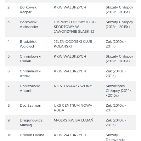
2
Borkowski
KKW WAŁBRZYCH
Skrzaty Chłopcy
Kacper
(2012r. - 2013r.)
3
Borkowski
GMINNY LUDOWY KLUB
Skrzaty Chłopcy
Aleksander
SPORTOWY W
(2012r. - 2013r.)
JAWORZYNIE ŚLĄSKIEJ
4
Brudziński
JELENIOGÓRSKI KLUB
Żak (2010r. -
Wojciech
KOLARSKI
2011r.)
5
Chmielewski
KKW WAŁBRZYCH
Skrzaty Chłopcy
Franek
(2012r. - 2013r.)
6
Chmielewski
KKW WAŁBRZYCH
Żak (2010r. -
Antek
2011r.)
7
Daniszewski
NIESTOWARZYSZONY
Skrzaciątka
Antoni
Chłopcy (2014r.
- 2015r.)
8
Dec Szymon
UKS CENTRUM NOWA
Żak (2010r. -
RUDA
2011r.)
9
Dragunowicz
M-GLKS KWISA LUBAŃ
Żak (2010r. -
Mikołaj
2011r.)
10
Drahan Hanna
KKW WAŁBRZYCH
Skrzaty
Dziewczęta