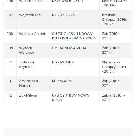
106
Wieczorek Julian
KKW WAŁBRZYCH
Młodzik (2008r.
- 2009r.)
107
Wojtczak Olek
NIEZRZESZENI
Krasnale
Chłopcy (2016r.
- 2017r.)
108
Woźniak Antoni
GŁUCHOŁASKI LUDOWY
Żak (2010r. -
KLUB KOLARSKI VICTORIA
2011r.)
109
Wysocki
GMINA NOWA RUDA
Żak (2010r. -
Wojciech
2011r.)
110
Zielewski
NIEZESZONY
Skrzaciątka
Szymon
Chłopcy (2014r.
- 2015r.)
111
Żmudziński
MTB WALIM
Żak (2010r. -
Norbert
2011r.)
112
Żuk Milena
UKS CENTRUM NOWA
Żakini (2010r. -
RUDA
2011r.)