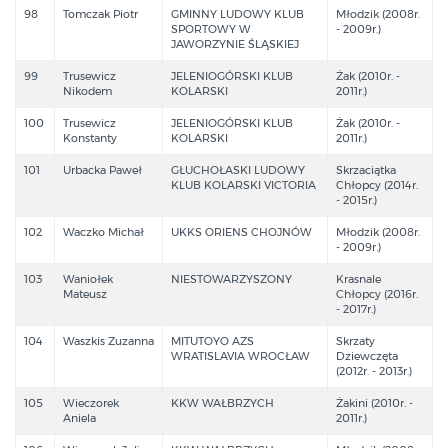
98
Tomczak Piotr
GMINNY LUDOWY KLUB
Młodzik (2008r.
SPORTOWY W
- 2009r.)
JAWORZYNIE ŚLĄSKIEJ
99
Trusewicz
JELENIOGÓRSKI KLUB
Żak (2010r. -
Nikodem
KOLARSKI
2011r.)
100
Trusewicz
JELENIOGÓRSKI KLUB
Żak (2010r. -
Konstanty
KOLARSKI
2011r.)
101
Urbacka Paweł
GŁUCHOŁASKI LUDOWY
Skrzaciątka
KLUB KOLARSKI VICTORIA
Chłopcy (2014r.
- 2015r.)
102
Waczko Michał
UKKS ORIENS CHOJNÓW
Młodzik (2008r.
- 2009r.)
103
Waniołek
NIESTOWARZYSZONY
Krasnale
Mateusz
Chłopcy (2016r.
- 2017r.)
104
Waszkis Zuzanna
MITUTOYO AZS
Skrzaty
WRATISLAVIA WROCŁAW
Dziewczęta
(2012r. - 2013r.)
105
Wieczorek
KKW WAŁBRZYCH
Żakini (2010r. -
Aniela
2011r.)