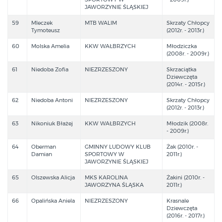
JAWORZYNIE ŚLĄSKIEJ
59
Mleczek
MTB WALIM
Skrzaty Chłopcy
Tymoteusz
(2012r. - 2013r.)
60
Molska Amelia
KKW WAŁBRZYCH
Młodziczka
(2008r. - 2009r.)
61
Niedoba Zofia
NIEZRZESZONY
Skrzaciątka
Dziewczęta
(2014r. - 2015r.)
62
Niedoba Antoni
NIEZRZESZONY
Skrzaty Chłopcy
(2012r. - 2013r.)
63
Nikoniuk Błażej
KKW WAŁBRZYCH
Młodzik (2008r.
- 2009r.)
64
Oberman
GMINNY LUDOWY KLUB
Żak (2010r. -
Damian
SPORTOWY W
2011r.)
JAWORZYNIE ŚLĄSKIEJ
65
Olszewska Alicja
MKS KAROLINA
Żakini (2010r. -
JAWORZYNA ŚLĄSKA
2011r.)
66
Opalińska Aniela
NIEZRZESZONY
Krasnale
Dziewczęta
(2016r. - 2017r.)