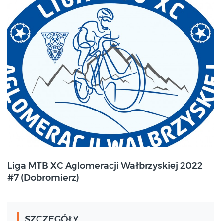
2022-09-18
Liga MTB XC Aglomeracji Wałbrzyskiej 2022
Dobromierz
#7 (Dobromierz)
SZCZEGÓŁY