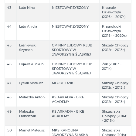
43
Lato Nina
NIESTOWARZYSZONY
Krasnale
Dziewczęta
(2016r. - 2017r.)
44
Lato Aniela
NIESTOWARZYSZONY
Krasnoludki
Dziewczęta
(2018r. - 2020r.)
45
Leśniewski
GMINNY LUDOWY KLUB
Skrzaty Chłopcy
Szymon
SPORTOWY W
(2012r. - 2013r.)
JAWORZYNIE ŚLĄSKIEJ
46
Łojewski Jakub
GMINNY LUDOWY KLUB
Żak (2010r. -
SPORTOWY W
2011r.)
JAWORZYNIE ŚLĄSKIEJ
47
Łysiak Mateusz
MLODE DZIKI
Skrzaty Chłopcy
(2012r. - 2013r.)
48
Maleszka Antoni
KS ARKADIA - BIKE
Skrzaty Chłopcy
ACADEMY
(2012r. - 2013r.)
49
Maleszka
KS ARKADIA - BIKE
Skrzaciątka
Franciszek
ACADEMY
Chłopcy (2014r.
- 2015r.)
50
Mamet Mateusz
MKS KAROLINA
Skrzaciątka
JAWORZYNA ŚLĄSKA
Chłopcy (2014r.