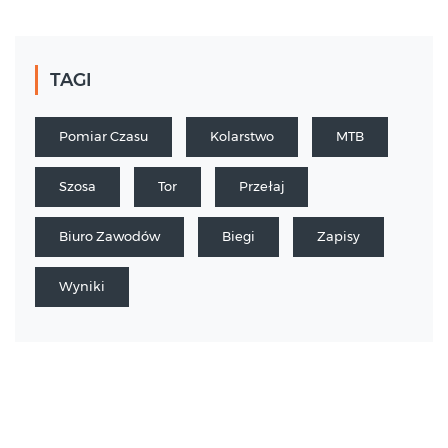
TAGI
Pomiar Czasu
Kolarstwo
MTB
Szosa
Tor
Przełaj
Biuro Zawodów
Biegi
Zapisy
Wyniki