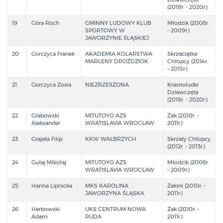
(2018r. - 2020r.)
19
Góra Roch
GMINNY LUDOWY KLUB
Młodzik (2008r.
SPORTOWY W
- 2009r.)
JAWORZYNIE ŚLĄSKIEJ
20
Gorczyca Franek
AKADEMIA KOLARSTWA
Skrzaciątka
MARLENY DROŹDZIOK
Chłopcy (2014r.
- 2015r.)
21
Gorczyca Zosia
NIEZRZESZONA
Krasnoludki
Dziewczęta
(2018r. - 2020r.)
22
Grabowski
MITUTOYO AZS
Żak (2010r. -
Aleksander
WRATISLAVIA WROCŁAW
2011r.)
23
Grajeta Filip
KKW WAŁBRZYCH
Skrzaty Chłopcy
(2012r. - 2013r.)
24
Gułaj Mikołaj
MITUTOYO AZS
Młodzik (2008r.
WRATISLAVIA WROCŁAW
- 2009r.)
25
Hanna Lipnicka
MKS KAROLINA
Żakini (2010r. -
JAWORZYNA ŚLĄSKA
2011r.)
26
Herbowski
UKS CENTRUM NOWA
Żak (2010r. -
Adam
RUDA
2011r.)