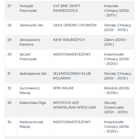
27
Hołojda
GVT BMC 3SOFT
Krasnale
Franciszek
ŚWIEBODZICE
Chłopcy (2016r.
- 2017r.)
28
Jankowski Jan
UKKS ORIENS CHOJNÓW
Skrzaty Chłopcy
(2012r. - 2013r.)
29
Januszewicz
KKW WAŁBRZYCH
Żakini (2010r. -
Karolina
2011r.)
30
Jeczeń
NIESTOWARZYSZONY
Krasnoludki
Franciszek
Chłopcy (2018r.
- 2020r.)
31
Jędrzejewski Jan
JELENIOGÓRSKI KLUB
Skrzaty Chłopcy
KOLARSKI
(2012r. - 2013r.)
32
Juchniewicz
MTB WALIM
Młodzik (2008r.
Maciej
- 2009r.)
33
Kalecińska Olga
MITUTOYO AZS
Skrzaty
WRATISLAVIA WROCŁAW
Dziewczęta
(2012r. - 2013r.)
34
Karbowniczek
NIESTOWARZYSZONY
Krasnoludki
Maciej
Chłopcy (2018r.
- 2020r.)