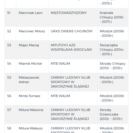
- 2015r.)
51
Marciniak Leon
NIESTOWARZYSZONY
Krasnale
Chłopcy (2016r.
- 2017r.)
52
Marciniec Miłosz
UKKS ORIENS CHOJNÓW
Młodzik (2008r.
- 2009r.)
53
Miąso Maciej
MITUTOYO AZS
Skrzaciątka
WRATISLAVIA WROCŁAW
Chłopcy (2014r.
- 2015r.)
54
Miernik Michał
MTB WALIM
Skrzaty Chłopcy
(2012r. - 2013r.)
55
Miklaszewski
GMINNY LUDOWY KLUB
Młodzik (2008r.
Adrian
SPORTOWY W
- 2009r.)
JAWORZYNIE ŚLĄSKIEJ
56
Minta Tomasz
MTB WALIM
Młodzik (2008r.
- 2009r.)
57
Mitura Malwina
GMINNY LUDOWY KLUB
Skrzaty
SPORTOWY W
Dziewczęta
JAWORZYNIE ŚLĄSKIEJ
(2012r. - 2013r.)
58
Mitura Mateusz
GMINNY LUDOWY KLUB
Młodzik (2008r.
SPORTOWY W
- 2009r.)