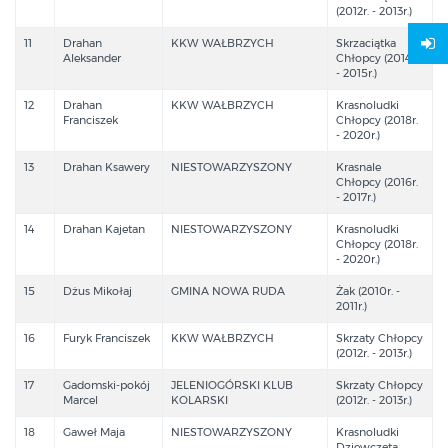
(2012r. - 2013r.)
11
Drahan
KKW WAŁBRZYCH
Skrzaciątka
Aleksander
Chłopcy (2014r.
- 2015r.)
12
Drahan
KKW WAŁBRZYCH
Krasnoludki
Franciszek
Chłopcy (2018r.
- 2020r.)
13
Drahan Ksawery
NIESTOWARZYSZONY
Krasnale
Chłopcy (2016r.
- 2017r.)
14
Drahan Kajetan
NIESTOWARZYSZONY
Krasnoludki
Chłopcy (2018r.
- 2020r.)
15
Dżus Mikołaj
GMINA NOWA RUDA
Żak (2010r. -
2011r.)
16
Furyk Franciszek
KKW WAŁBRZYCH
Skrzaty Chłopcy
(2012r. - 2013r.)
17
Gadomski-pokój
JELENIOGÓRSKI KLUB
Skrzaty Chłopcy
Marcel
KOLARSKI
(2012r. - 2013r.)
18
Gaweł Maja
NIESTOWARZYSZONY
Krasnoludki
Dziewczęta