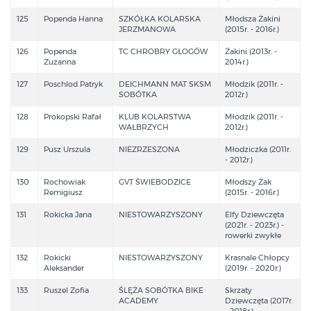
125
Popenda Hanna
SZKÓŁKA KOLARSKA
Młodsza Żakini
JERZMANOWA
(2015r. - 2016r.)
126
Popenda
TC CHROBRY GŁOGÓW
Żakini (2013r. -
Zuzanna
2014r.)
127
Poschlod Patryk
DEICHMANN MAT SKSM
Młodzik (2011r. -
SOBÓTKA
2012r.)
128
Prokopski Rafał
KLUB KOLARSTWA
Młodzik (2011r. -
WAŁBRZYCH
2012r.)
129
Pusz Urszula
NIEZRZESZONA
Młodziczka (2011r.
- 2012r.)
130
Rochowiak
GVT ŚWIEBODZICE
Młodszy Żak
Remigiusz
(2015r. - 2016r.)
131
Rokicka Jana
NIESTOWARZYSZONY
Elfy Dziewczęta
(2021r. - 2023r.) -
rowerki zwykłe
132
Rokicki
NIESTOWARZYSZONY
Krasnale Chłopcy
Aleksander
(2019r. - 2020r.)
133
Ruszel Zofia
ŚLĘŻA SOBÓTKA BIKE
Skrzaty
ACADEMY
Dziewczęta (2017r.
- 2018r.)