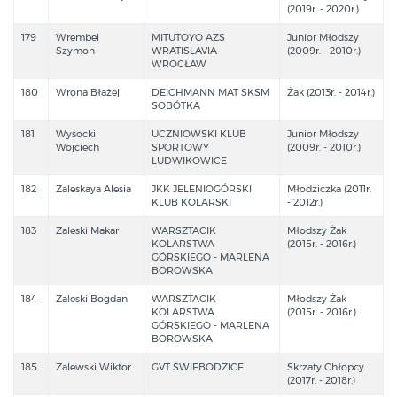
(2019r. - 2020r.)
179
Wrembel
MITUTOYO AZS
Junior Młodszy
Szymon
WRATISLAVIA
(2009r. - 2010r.)
WROCŁAW
180
Wrona Błażej
DEICHMANN MAT SKSM
Żak (2013r. - 2014r.)
SOBÓTKA
181
Wysocki
UCZNIOWSKI KLUB
Junior Młodszy
Wojciech
SPORTOWY
(2009r. - 2010r.)
LUDWIKOWICE
182
Zaleskaya Alesia
JKK JELENIOGÓRSKI
Młodziczka (2011r.
KLUB KOLARSKI
- 2012r.)
183
Zaleski Makar
WARSZTACIK
Młodszy Żak
KOLARSTWA
(2015r. - 2016r.)
GÓRSKIEGO - MARLENA
BOROWSKA
184
Zaleski Bogdan
WARSZTACIK
Młodszy Żak
KOLARSTWA
(2015r. - 2016r.)
GÓRSKIEGO - MARLENA
BOROWSKA
185
Zalewski Wiktor
GVT ŚWIEBODZICE
Skrzaty Chłopcy
(2017r. - 2018r.)