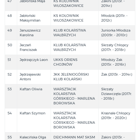
47
Jabłońska Maja
KS KOŁOWNIK
Żakini (2013r. -
WŁOSZAKOWICE
2014r.)
48
Jabłoński
KS KOŁOWNIK
Młodzik (2011r. -
Maksymilian
WŁOSZAKOWICE
2012r.)
49
Januszewicz
KLUB KOLARSTWA
Juniorka Młodsza
Karolina
WAŁBRZYCH
(2009r. - 2010r.)
50
Jeczeń
KLUB KOLARSTWA
Skrzaty Chłopcy
Franciszek
WAŁBRZYCH
(2017r. - 2018r.)
51
Jędrzejczyk Leon
UKKS ORIENS
Młodszy Żak
CHOJNÓW
(2015r. - 2016r.)
52
Jędrzejewski
JKK JELENIOGÓRSKI
Żak (2013r. - 2014r.)
Antoni
KLUB KOLARSKI
53
Kaftan Oliwia
WARSZTACIK
Skrzaty
KOLARSTWA
Dziewczęta (2017r.
GÓRSKIEGO - MARLENA
- 2018r.)
BOROWSKA
54
Kaftan Szymon
WARSZTACIK
Krasnale Chłopcy
KOLARSTWA
(2019r. - 2020r.)
GÓRSKIEGO - MARLENA
BOROWSKA
55
Kalecińska Olga
DEICHMANN MAT SKSM
Żakini (2013r. -