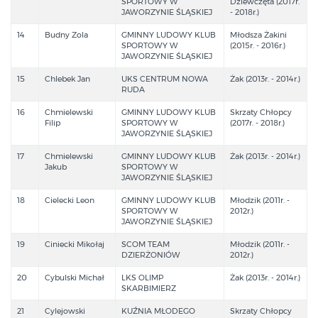
SPORTOWY W
Dziewczęta (2017r.
JAWORZYNIE ŚLĄSKIEJ
- 2018r.)
14
Budny Zola
GMINNY LUDOWY KLUB
Młodsza Żakini
SPORTOWY W
(2015r. - 2016r.)
JAWORZYNIE ŚLĄSKIEJ
15
Chlebek Jan
UKS CENTRUM NOWA
Żak (2013r. - 2014r.)
RUDA
16
Chmielewski
GMINNY LUDOWY KLUB
Skrzaty Chłopcy
Filip
SPORTOWY W
(2017r. - 2018r.)
JAWORZYNIE ŚLĄSKIEJ
17
Chmielewski
GMINNY LUDOWY KLUB
Żak (2013r. - 2014r.)
Jakub
SPORTOWY W
JAWORZYNIE ŚLĄSKIEJ
18
Cielecki Leon
GMINNY LUDOWY KLUB
Młodzik (2011r. -
SPORTOWY W
2012r.)
JAWORZYNIE ŚLĄSKIEJ
19
Ciniecki Mikołaj
SCOM TEAM
Młodzik (2011r. -
DZIERŻONIÓW
2012r.)
20
Cybulski Michał
LKS OLIMP
Żak (2013r. - 2014r.)
SKARBIMIERZ
21
Cylejowski
KUŹNIA MŁODEGO
Skrzaty Chłopcy