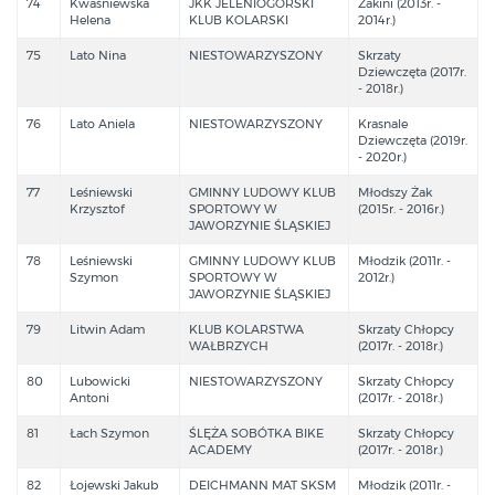
74
Kwaśniewska
JKK JELENIOGÓRSKI
Żakini (2013r. -
Helena
KLUB KOLARSKI
2014r.)
75
Lato Nina
NIESTOWARZYSZONY
Skrzaty
Dziewczęta (2017r.
- 2018r.)
76
Lato Aniela
NIESTOWARZYSZONY
Krasnale
Dziewczęta (2019r.
- 2020r.)
77
Leśniewski
GMINNY LUDOWY KLUB
Młodszy Żak
Krzysztof
SPORTOWY W
(2015r. - 2016r.)
JAWORZYNIE ŚLĄSKIEJ
78
Leśniewski
GMINNY LUDOWY KLUB
Młodzik (2011r. -
Szymon
SPORTOWY W
2012r.)
JAWORZYNIE ŚLĄSKIEJ
79
Litwin Adam
KLUB KOLARSTWA
Skrzaty Chłopcy
WAŁBRZYCH
(2017r. - 2018r.)
80
Lubowicki
NIESTOWARZYSZONY
Skrzaty Chłopcy
Antoni
(2017r. - 2018r.)
81
Łach Szymon
ŚLĘŻA SOBÓTKA BIKE
Skrzaty Chłopcy
ACADEMY
(2017r. - 2018r.)
82
Łojewski Jakub
DEICHMANN MAT SKSM
Młodzik (2011r. -