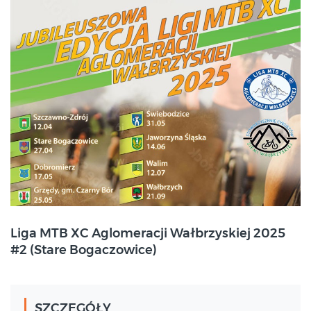
2025-04-27
Liga MTB XC Aglomeracji Wałbrzyskiej 2025
Stare Bogaczowice
#2 (Stare Bogaczowice)
SZCZEGÓŁY