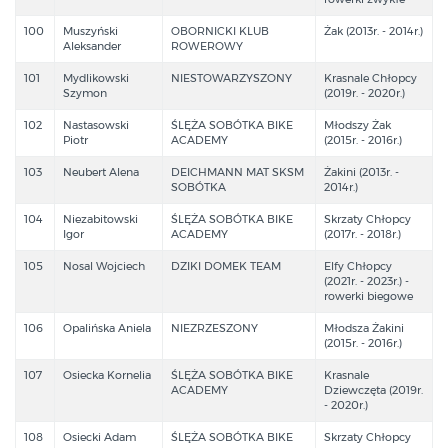
100
Muszyński
OBORNICKI KLUB
Żak (2013r. - 2014r.)
Aleksander
ROWEROWY
101
Mydlikowski
NIESTOWARZYSZONY
Krasnale Chłopcy
Szymon
(2019r. - 2020r.)
102
Nastasowski
ŚLĘŻA SOBÓTKA BIKE
Młodszy Żak
Piotr
ACADEMY
(2015r. - 2016r.)
103
Neubert Alena
DEICHMANN MAT SKSM
Żakini (2013r. -
SOBÓTKA
2014r.)
104
Niezabitowski
ŚLĘŻA SOBÓTKA BIKE
Skrzaty Chłopcy
Igor
ACADEMY
(2017r. - 2018r.)
105
Nosal Wojciech
DZIKI DOMEK TEAM
Elfy Chłopcy
(2021r. - 2023r.) -
rowerki biegowe
106
Opalińska Aniela
NIEZRZESZONY
Młodsza Żakini
(2015r. - 2016r.)
107
Osiecka Kornelia
ŚLĘŻA SOBÓTKA BIKE
Krasnale
ACADEMY
Dziewczęta (2019r.
- 2020r.)
108
Osiecki Adam
ŚLĘŻA SOBÓTKA BIKE
Skrzaty Chłopcy