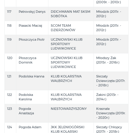
(2009r. - 2010r.)
117
Petrovskyj Denys
DEICHMANN MAT SKSM
Młodzik (2011r. -
SOBÓTKA
2012r.)
118
Piasecki Maciej
SCOM TEAM
Młodzik (2011r. -
DZIERŻONIÓW
2012r.)
119
Płoszczyca Piotr
UCZNIOWSKI KLUB
Młodzik (2011r. -
SPORTOWY
2012r.)
LUDWIKOWICE
120
Płoszczyca
UCZNIOWSKI KLUB
Młodszy Żak
Dominik
SPORTOWY
(2015r. - 2016r.)
LUDWIKOWICE
121
Podolska Hanna
KLUB KOLARSTWA
Skrzaty
WAŁBRZYCH
Dziewczęta (2017r.
- 2018r.)
122
Podolska
KLUB KOLARSTWA
Żakini (2013r. -
Karolina
WAŁBRZYCH
2014r.)
123
Pogoda
NIESTOWARZYSZONY
Krasnale
Anastazja
Dziewczęta (2019r.
- 2020r.)
124
Pogoda Adam
JKK JELENIOGÓRSKI
Skrzaty Chłopcy
KLUB KOLARSKI
(2017r. - 2018r.)