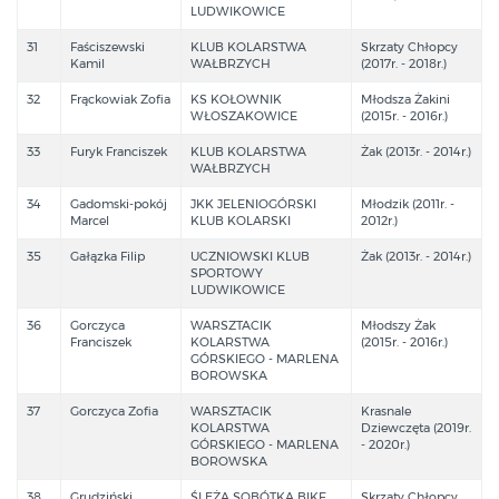
LUDWIKOWICE
31
Faściszewski
KLUB KOLARSTWA
Skrzaty Chłopcy
Kamil
WAŁBRZYCH
(2017r. - 2018r.)
32
Frąckowiak Zofia
KS KOŁOWNIK
Młodsza Żakini
WŁOSZAKOWICE
(2015r. - 2016r.)
33
Furyk Franciszek
KLUB KOLARSTWA
Żak (2013r. - 2014r.)
WAŁBRZYCH
34
Gadomski-pokój
JKK JELENIOGÓRSKI
Młodzik (2011r. -
Marcel
KLUB KOLARSKI
2012r.)
35
Gałązka Filip
UCZNIOWSKI KLUB
Żak (2013r. - 2014r.)
SPORTOWY
LUDWIKOWICE
36
Gorczyca
WARSZTACIK
Młodszy Żak
Franciszek
KOLARSTWA
(2015r. - 2016r.)
GÓRSKIEGO - MARLENA
BOROWSKA
37
Gorczyca Zofia
WARSZTACIK
Krasnale
KOLARSTWA
Dziewczęta (2019r.
GÓRSKIEGO - MARLENA
- 2020r.)
BOROWSKA
38
Grudziński
ŚLĘŻA SOBÓTKA BIKE
Skrzaty Chłopcy