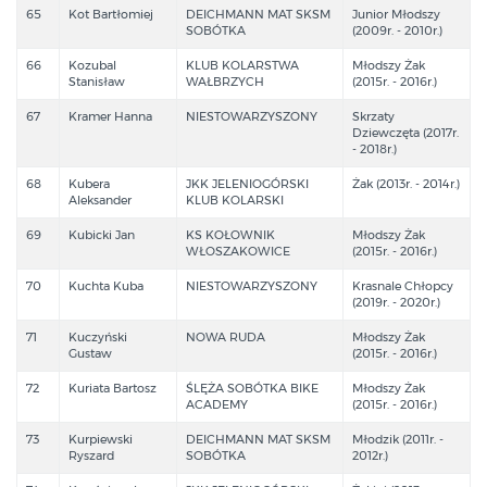
65
Kot Bartłomiej
DEICHMANN MAT SKSM
Junior Młodszy
SOBÓTKA
(2009r. - 2010r.)
66
Kozubal
KLUB KOLARSTWA
Młodszy Żak
Stanisław
WAŁBRZYCH
(2015r. - 2016r.)
67
Kramer Hanna
NIESTOWARZYSZONY
Skrzaty
Dziewczęta (2017r.
- 2018r.)
68
Kubera
JKK JELENIOGÓRSKI
Żak (2013r. - 2014r.)
Aleksander
KLUB KOLARSKI
69
Kubicki Jan
KS KOŁOWNIK
Młodszy Żak
WŁOSZAKOWICE
(2015r. - 2016r.)
70
Kuchta Kuba
NIESTOWARZYSZONY
Krasnale Chłopcy
(2019r. - 2020r.)
71
Kuczyński
NOWA RUDA
Młodszy Żak
Gustaw
(2015r. - 2016r.)
72
Kuriata Bartosz
ŚLĘŻA SOBÓTKA BIKE
Młodszy Żak
ACADEMY
(2015r. - 2016r.)
73
Kurpiewski
DEICHMANN MAT SKSM
Młodzik (2011r. -
Ryszard
SOBÓTKA
2012r.)