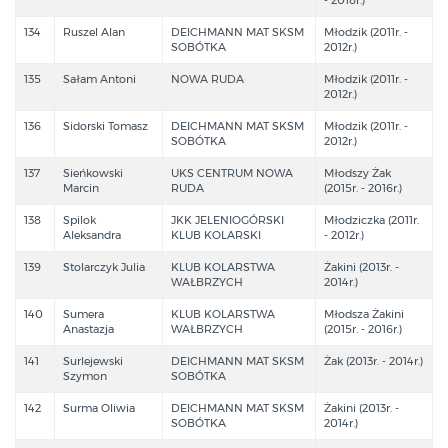
134
Ruszel Alan
DEICHMANN MAT SKSM
Młodzik (2011r. -
SOBÓTKA
2012r.)
135
Sałam Antoni
NOWA RUDA
Młodzik (2011r. -
2012r.)
136
Sidorski Tomasz
DEICHMANN MAT SKSM
Młodzik (2011r. -
SOBÓTKA
2012r.)
137
Sieńkowski
UKS CENTRUM NOWA
Młodszy Żak
Marcin
RUDA
(2015r. - 2016r.)
138
Spilok
JKK JELENIOGÓRSKI
Młodziczka (2011r.
Aleksandra
KLUB KOLARSKI
- 2012r.)
139
Stolarczyk Julia
KLUB KOLARSTWA
Żakini (2013r. -
WAŁBRZYCH
2014r.)
140
Sumera
KLUB KOLARSTWA
Młodsza Żakini
Anastazja
WAŁBRZYCH
(2015r. - 2016r.)
141
Surlejewski
DEICHMANN MAT SKSM
Żak (2013r. - 2014r.)
Szymon
SOBÓTKA
142
Surma Oliwia
DEICHMANN MAT SKSM
Żakini (2013r. -
SOBÓTKA
2014r.)