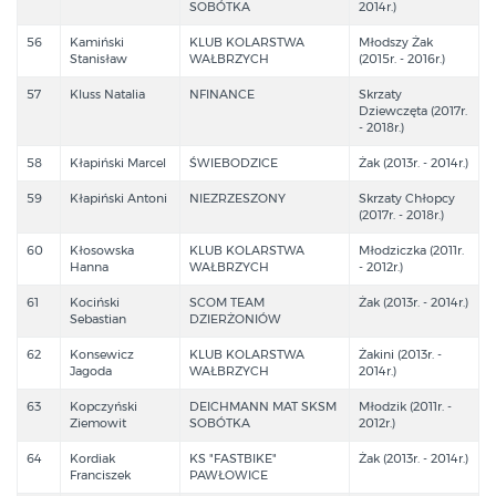
SOBÓTKA
2014r.)
56
Kamiński
KLUB KOLARSTWA
Młodszy Żak
Stanisław
WAŁBRZYCH
(2015r. - 2016r.)
57
Kluss Natalia
NFINANCE
Skrzaty
Dziewczęta (2017r.
- 2018r.)
58
Kłapiński Marcel
ŚWIEBODZICE
Żak (2013r. - 2014r.)
59
Kłapiński Antoni
NIEZRZESZONY
Skrzaty Chłopcy
(2017r. - 2018r.)
60
Kłosowska
KLUB KOLARSTWA
Młodziczka (2011r.
Hanna
WAŁBRZYCH
- 2012r.)
61
Kociński
SCOM TEAM
Żak (2013r. - 2014r.)
Sebastian
DZIERŻONIÓW
62
Konsewicz
KLUB KOLARSTWA
Żakini (2013r. -
Jagoda
WAŁBRZYCH
2014r.)
63
Kopczyński
DEICHMANN MAT SKSM
Młodzik (2011r. -
Ziemowit
SOBÓTKA
2012r.)
64
Kordiak
KS "FASTBIKE"
Żak (2013r. - 2014r.)
Franciszek
PAWŁOWICE