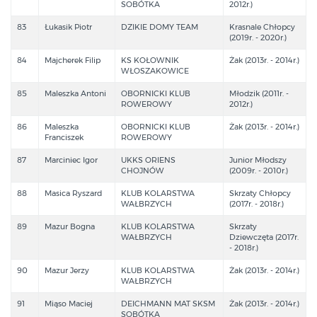
SOBÓTKA
2012r.)
83
Łukasik Piotr
DZIKIE DOMY TEAM
Krasnale Chłopcy
(2019r. - 2020r.)
84
Majcherek Filip
KS KOŁOWNIK
Żak (2013r. - 2014r.)
WŁOSZAKOWICE
85
Maleszka Antoni
OBORNICKI KLUB
Młodzik (2011r. -
ROWEROWY
2012r.)
86
Maleszka
OBORNICKI KLUB
Żak (2013r. - 2014r.)
Franciszek
ROWEROWY
87
Marciniec Igor
UKKS ORIENS
Junior Młodszy
CHOJNÓW
(2009r. - 2010r.)
88
Masica Ryszard
KLUB KOLARSTWA
Skrzaty Chłopcy
WAŁBRZYCH
(2017r. - 2018r.)
89
Mazur Bogna
KLUB KOLARSTWA
Skrzaty
WAŁBRZYCH
Dziewczęta (2017r.
- 2018r.)
90
Mazur Jerzy
KLUB KOLARSTWA
Żak (2013r. - 2014r.)
WAŁBRZYCH
91
Miąso Maciej
DEICHMANN MAT SKSM
Żak (2013r. - 2014r.)
SOBÓTKA