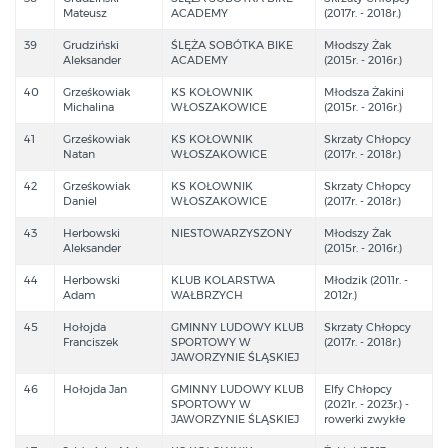
Mateusz
ACADEMY
(2017r. - 2018r.)
39
Grudziński
ŚLĘŻA SOBÓTKA BIKE
Młodszy Żak
Aleksander
ACADEMY
(2015r. - 2016r.)
40
Grześkowiak
KS KOŁOWNIK
Młodsza Żakini
Michalina
WŁOSZAKOWICE
(2015r. - 2016r.)
41
Grześkowiak
KS KOŁOWNIK
Skrzaty Chłopcy
Natan
WŁOSZAKOWICE
(2017r. - 2018r.)
42
Grześkowiak
KS KOŁOWNIK
Skrzaty Chłopcy
Daniel
WŁOSZAKOWICE
(2017r. - 2018r.)
43
Herbowski
NIESTOWARZYSZONY
Młodszy Żak
Aleksander
(2015r. - 2016r.)
44
Herbowski
KLUB KOLARSTWA
Młodzik (2011r. -
Adam
WAŁBRZYCH
2012r.)
45
Hołojda
GMINNY LUDOWY KLUB
Skrzaty Chłopcy
Franciszek
SPORTOWY W
(2017r. - 2018r.)
JAWORZYNIE ŚLĄSKIEJ
46
Hołojda Jan
GMINNY LUDOWY KLUB
Elfy Chłopcy
SPORTOWY W
(2021r. - 2023r.) -
JAWORZYNIE ŚLĄSKIEJ
rowerki zwykłe