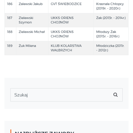
186
Zalewski Jakub
GVT ŚWIEBODZICE
Krasnale Chłopcy
(2019r. - 2020r.)
187
Zielewski
UKKS ORIENS
Żak (2013r. - 2014r.)
Szymon
CHOJNÓW
188
Zielewski Michał
UKKS ORIENS
Młodszy Żak
CHOJNÓW
(2015r. - 2016r.)
189
Żuk Milena
KLUB KOLARSTWA
Młodziczka (2011r.
WAŁBRZYCH
- 2012r.)