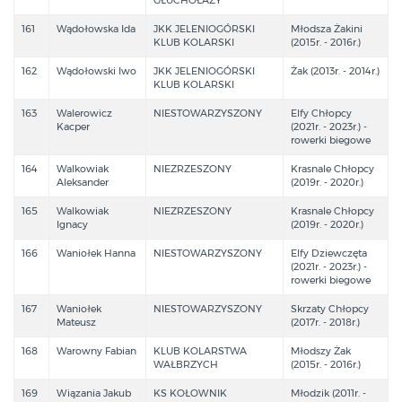
161
Wądołowska Ida
JKK JELENIOGÓRSKI
Młodsza Żakini
KLUB KOLARSKI
(2015r. - 2016r.)
162
Wądołowski Iwo
JKK JELENIOGÓRSKI
Żak (2013r. - 2014r.)
KLUB KOLARSKI
163
Walerowicz
NIESTOWARZYSZONY
Elfy Chłopcy
Kacper
(2021r. - 2023r.) -
rowerki biegowe
164
Walkowiak
NIEZRZESZONY
Krasnale Chłopcy
Aleksander
(2019r. - 2020r.)
165
Walkowiak
NIEZRZESZONY
Krasnale Chłopcy
Ignacy
(2019r. - 2020r.)
166
Waniołek Hanna
NIESTOWARZYSZONY
Elfy Dziewczęta
(2021r. - 2023r.) -
rowerki biegowe
167
Waniołek
NIESTOWARZYSZONY
Skrzaty Chłopcy
Mateusz
(2017r. - 2018r.)
168
Warowny Fabian
KLUB KOLARSTWA
Młodszy Żak
WAŁBRZYCH
(2015r. - 2016r.)
169
Wiązania Jakub
KS KOŁOWNIK
Młodzik (2011r. -