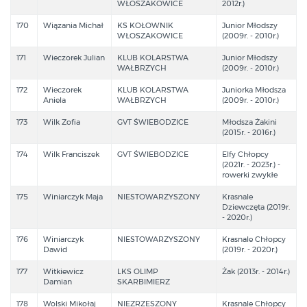
WŁOSZAKOWICE
2012r.)
170
Wiązania Michał
KS KOŁOWNIK
Junior Młodszy
WŁOSZAKOWICE
(2009r. - 2010r.)
171
Wieczorek Julian
KLUB KOLARSTWA
Junior Młodszy
WAŁBRZYCH
(2009r. - 2010r.)
172
Wieczorek
KLUB KOLARSTWA
Juniorka Młodsza
Aniela
WAŁBRZYCH
(2009r. - 2010r.)
173
Wilk Zofia
GVT ŚWIEBODZICE
Młodsza Żakini
(2015r. - 2016r.)
174
Wilk Franciszek
GVT ŚWIEBODZICE
Elfy Chłopcy
(2021r. - 2023r.) -
rowerki zwykłe
175
Winiarczyk Maja
NIESTOWARZYSZONY
Krasnale
Dziewczęta (2019r.
- 2020r.)
176
Winiarczyk
NIESTOWARZYSZONY
Krasnale Chłopcy
Dawid
(2019r. - 2020r.)
177
Witkiewicz
LKS OLIMP
Żak (2013r. - 2014r.)
Damian
SKARBIMIERZ
178
Wolski Mikołaj
NIEZRZESZONY
Krasnale Chłopcy