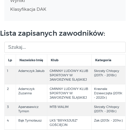
Wyniki
Klasyfikacja DAK
Lista zapisanych zawodników:
Lp
Nazwisko Imię
Klub
Kategoria
1
Adamczyk Jakub
GMINNY LUDOWY KLUB
Skrzaty Chłopcy
SPORTOWY W
(2017r. - 2018r.)
JAWORZYNIE ŚLĄSKIEJ
2
Adamczyk
GMINNY LUDOWY KLUB
Krasnale
Zuzanna
SPORTOWY W
Dziewczęta (2019r.
JAWORZYNIE ŚLĄSKIEJ
- 2020r.)
3
Apanasewicz
MTB WALIM
Skrzaty Chłopcy
Tymon
(2017r. - 2018r.)
4
Bąk Tymoteusz
LKS "BRYKSJUSZ"
Żak (2013r. - 2014r.)
GOŚCIĘCIN