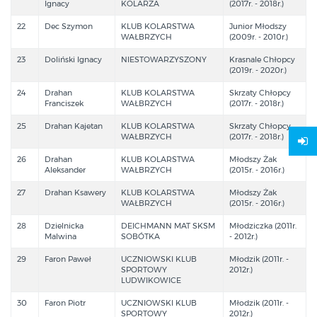
Ignacy
KOLARZA
(2017r. - 2018r.)
22
Dec Szymon
KLUB KOLARSTWA
Junior Młodszy
WAŁBRZYCH
(2009r. - 2010r.)
23
Doliński Ignacy
NIESTOWARZYSZONY
Krasnale Chłopcy
(2019r. - 2020r.)
24
Drahan
KLUB KOLARSTWA
Skrzaty Chłopcy
Franciszek
WAŁBRZYCH
(2017r. - 2018r.)
25
Drahan Kajetan
KLUB KOLARSTWA
Skrzaty Chłopcy
WAŁBRZYCH
(2017r. - 2018r.)
26
Drahan
KLUB KOLARSTWA
Młodszy Żak
Aleksander
WAŁBRZYCH
(2015r. - 2016r.)
27
Drahan Ksawery
KLUB KOLARSTWA
Młodszy Żak
WAŁBRZYCH
(2015r. - 2016r.)
28
Dzielnicka
DEICHMANN MAT SKSM
Młodziczka (2011r.
Malwina
SOBÓTKA
- 2012r.)
29
Faron Paweł
UCZNIOWSKI KLUB
Młodzik (2011r. -
SPORTOWY
2012r.)
LUDWIKOWICE
30
Faron Piotr
UCZNIOWSKI KLUB
Młodzik (2011r. -
SPORTOWY
2012r.)