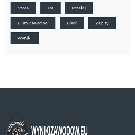
Szosa
Tor
Przełaj
Biuro Zawodów
Biegi
Zapisy
Wyniki