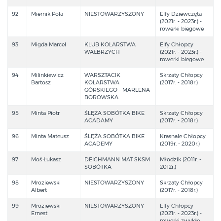
92
Miernik Pola
NIESTOWARZYSZONY
Elfy Dziewczęta
(2021r. - 2023r.) -
rowerki biegowe
93
Migda Marcel
KLUB KOLARSTWA
Elfy Chłopcy
WAŁBRZYCH
(2021r. - 2023r.) -
rowerki biegowe
94
Milinkiewicz
WARSZTACIK
Skrzaty Chłopcy
Bartosz
KOLARSTWA
(2017r. - 2018r.)
GÓRSKIEGO - MARLENA
BOROWSKA
95
Minta Piotr
ŚLĘŻA SOBÓTKA BIKE
Skrzaty Chłopcy
ACADAMY
(2017r. - 2018r.)
96
Minta Mateusz
ŚLĘŻA SOBÓTKA BIKE
Krasnale Chłopcy
ACADEMY
(2019r. - 2020r.)
97
Moś Łukasz
DEICHMANN MAT SKSM
Młodzik (2011r. -
SOBÓTKA
2012r.)
98
Mroziewski
NIESTOWARZYSZONY
Skrzaty Chłopcy
Albert
(2017r. - 2018r.)
99
Mroziewski
NIESTOWARZYSZONY
Elfy Chłopcy
Ernest
(2021r. - 2023r.) -
rowerki zwykłe