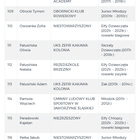
ACADEMY
(2017r. - 2018r.)
109
Otrocki Tymon
OBORNICKI KLUB
Junior Młodszy
ROWEROWY
(2009r. - 2010r.)
110
Owsianka Zofia
NIESTOWARZYSZONY
Elfy Dziewczęta
(2021r. - 2023r.) -
rowerki biegowe
111
Palusińska
UKS ZEFIR KAKAWA
Skrzaty
Oliwia
KOLONIA
Dziewczęta (2017r.
- 2018r.)
112
Palusińska
PRZEDSZKOLE
Elfy Dziewczęta
Natalia
BRZEZINY
(2021r. - 2023r.) -
rowerki zwykłe
113
Palusiński Adam
UKS ZEFIR KAKAWA
Żak (2013r. - 2014r.)
KOLONIA
114
Pamuła
GMINNY LUDOWY KLUB
Młodzik (2011r. -
Wojciech
SPORTOWY W
2012r.)
JAWORZYNIE ŚLĄSKIEJ
115
Paradowski
NIEZRZESZONY
Elfy Chłopcy
Kajetan
(2021r. - 2023r.) -
rowerki biegowe
116
Pełka Jakub
NIESTOWARZYSZONY
Junior Młodszy