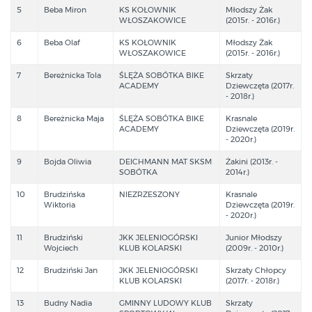
5
Beba Miron
KS KOŁOWNIK
Młodszy Żak
WŁOSZAKOWICE
(2015r. - 2016r.)
6
Beba Olaf
KS KOŁOWNIK
Młodszy Żak
WŁOSZAKOWICE
(2015r. - 2016r.)
7
Bereżnicka Tola
ŚLĘŻA SOBÓTKA BIKE
Skrzaty
ACADEMY
Dziewczęta (2017r.
- 2018r.)
8
Bereżnicka Maja
ŚLĘŻA SOBÓTKA BIKE
Krasnale
ACADEMY
Dziewczęta (2019r.
- 2020r.)
9
Bojda Oliwia
DEICHMANN MAT SKSM
Żakini (2013r. -
SOBÓTKA
2014r.)
10
Brudzińska
NIEZRZESZONY
Krasnale
Wiktoria
Dziewczęta (2019r.
- 2020r.)
11
Brudziński
JKK JELENIOGÓRSKI
Junior Młodszy
Wojciech
KLUB KOLARSKI
(2009r. - 2010r.)
12
Brudziński Jan
JKK JELENIOGÓRSKI
Skrzaty Chłopcy
KLUB KOLARSKI
(2017r. - 2018r.)
13
Budny Nadia
GMINNY LUDOWY KLUB
Skrzaty