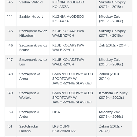
143
Szakiel Witold
KUŹNIA MŁODEGO
Skrzaty Chłopcy
KOLARZA
(2017r. - 2018r.)
144
Szakiel Hubert
KUŹNIA MŁODEGO
Młodszy Żak
KOLARZA
(2015r. - 2016r.)
145
Szczepankiewicz
KLUB KOLARSTWA
Skrzaty Chłopcy
Nikodem
WAŁBRZYCH
(2017r. - 2018r.)
146
Szczepankiewicz
KLUB KOLARSTWA
Żak (2013r. - 2014r.)
Bruno
WAŁBRZYCH
147
Szczepankiewicz
KLUB KOLARSTWA
Młodszy Żak
Leo
WAŁBRZYCH
(2015r. - 2016r.)
148
Szczepańska
GMINNY LUDOWY KLUB
Żakini (2013r. -
Anna
SPORTOWY W
2014r.)
JAWORZYNIE ŚLĄSKIEJ
149
Szczepański
GMINNY LUDOWY KLUB
Krasnale Chłopcy
Wojtek
SPORTOWY W
(2019r. - 2020r.)
JAWORZYNIE ŚLĄSKIEJ
150
Szczepański
HBA
Młodszy Żak
Antoni
(2015r. - 2016r.)
151
Szetelnicka
LKS OLIMP
Żakini (2013r. -
Helena
SKARBIMIERZ
2014r.)