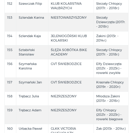
152
Szewczak Filip
KLUB KOLARSTWA
Skrzaty Chłopcy
WAŁBRZYCH
(2017r. - 2018r.)
153
Szlendak Karina
NIESTOWARZYSZONY
Skrzaty
Dziewczęta (2017r.
- 2018r.)
154
Szlendak Kaja
JELENIOGÓRSKI KLUB
Żakini (2013r. -
KOLARSKI
2014r.)
155
Sztabiński
ŚLĘŻA SOBÓTKA BIKE
Skrzaty Chłopcy
Stanisław
ACADEMY
(2017r. - 2018r.)
156
Szymańska
GVT ŚWIEBODZICE
Elfy Dziewczęta
Karolina
(2021r. - 2023r.) -
rowerki zwykłe
157
Szymański Jan
GVT ŚWIEBODZICE
Krasnale Chłopcy
(2019r. - 2020r.)
158
Trębacz Julia
NIEZRZESZONY
Młodsza Żakini
(2015r. - 2016r.)
159
Trębacz Adam
NIEZRZESZONY
Elfy Chłopcy
(2021r. - 2023r.) -
rowerki biegowe
160
Urbacka Paweł
GLKK VICTORIA
Żak (2013r. - 2014r.)
GŁUCHOŁAZY