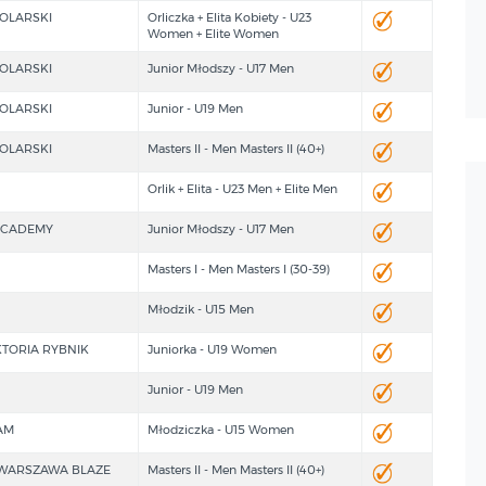
OLARSKI
Orliczka + Elita Kobiety - U23
Women + Elite Women
OLARSKI
Junior Młodszy - U17 Men
OLARSKI
Junior - U19 Men
OLARSKI
Masters II - Men Masters II (40+)
Orlik + Elita - U23 Men + Elite Men
ACADEMY
Junior Młodszy - U17 Men
Masters I - Men Masters I (30-39)
Młodzik - U15 Men
TORIA RYBNIK
Juniorka - U19 Women
Junior - U19 Men
AM
Młodziczka - U15 Women
-WARSZAWA BLAZE
Masters II - Men Masters II (40+)