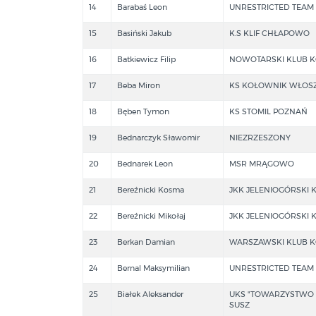
14
Barabaś Leon
UNRESTRICTED TEAM
15
Basiński Jakub
K.S KLIF CHŁAPOWO
16
Batkiewicz Filip
NOWOTARSKI KLUB K
17
Beba Miron
KS KOŁOWNIK WŁOS
18
Bęben Tymon
KS STOMIL POZNAŃ
19
Bednarczyk Sławomir
NIEZRZESZONY
20
Bednarek Leon
MSR MRĄGOWO
21
Bereźnicki Kosma
JKK JELENIOGÓRSKI 
22
Bereźnicki Mikołaj
JKK JELENIOGÓRSKI 
23
Berkan Damian
WARSZAWSKI KLUB K
24
Bernal Maksymilian
UNRESTRICTED TEAM
25
Białek Aleksander
UKS "TOWARZYSTWO
SUSZ