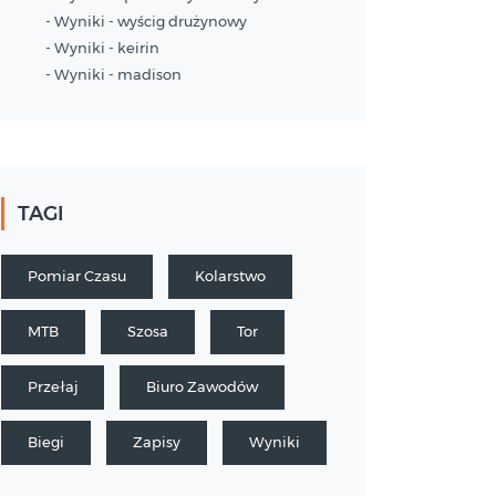
- Wyniki - wyścig drużynowy
- Wyniki - keirin
- Wyniki - madison
TAGI
Pomiar Czasu
Kolarstwo
MTB
Szosa
Tor
Przełaj
Biuro Zawodów
Biegi
Zapisy
Wyniki