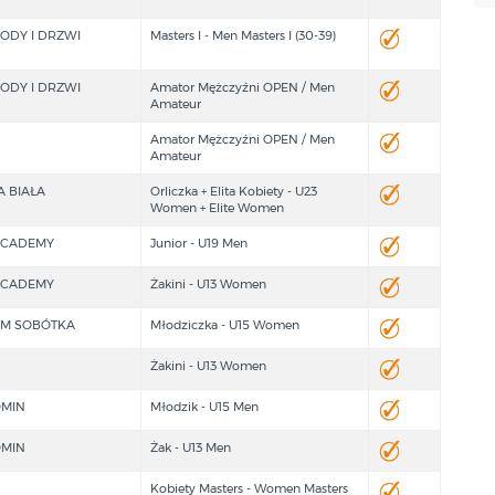
HODY I DRZWI
Masters I - Men Masters I (30-39)
HODY I DRZWI
Amator Mężczyźni OPEN / Men
Amateur
Amator Mężczyźni OPEN / Men
Amateur
 BIAŁA
Orliczka + Elita Kobiety - U23
Women + Elite Women
ACADEMY
Junior - U19 Men
ACADEMY
Żakini - U13 Women
SM SOBÓTKA
Młodziczka - U15 Women
Żakini - U13 Women
MIN
Młodzik - U15 Men
MIN
Żak - U13 Men
Kobiety Masters - Women Masters