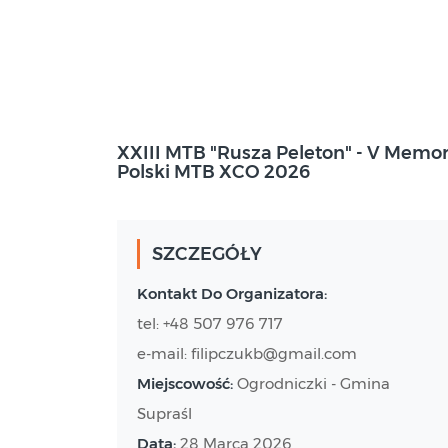
2026-03-28
XXIII MTB "Rusza Peleton" - V Memor
Ogrodniczki - gmina Supraśl
Polski MTB XCO 2026
SZCZEGÓŁY
Kontakt Do Organizatora:
tel: +48 507 976 717
e-mail: filipczukb@gmail.com
Miejscowość:
Ogrodniczki - Gmina
Supraśl
Data:
28 Marca 2026