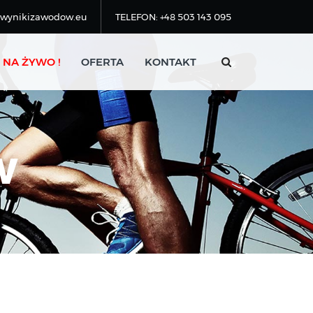
@wynikizawodow.eu
TELEFON: +48 503 143 095
 NA ŻYWO !
OFERTA
KONTAKT
W