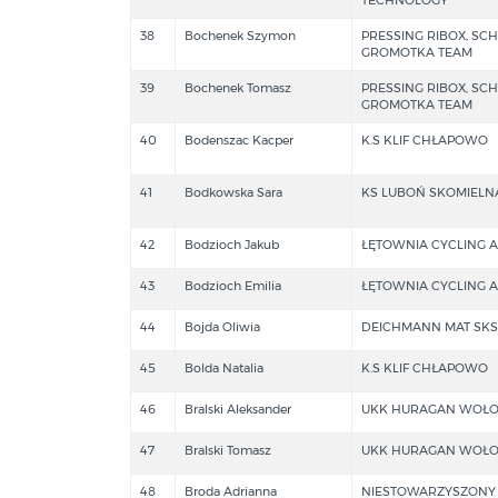
38
Bochenek Szymon
PRESSING RIBOX, SC
GROMOTKA TEAM
39
Bochenek Tomasz
PRESSING RIBOX, SC
GROMOTKA TEAM
40
Bodenszac Kacper
K.S KLIF CHŁAPOWO
41
Bodkowska Sara
KS LUBOŃ SKOMIELNA
42
Bodzioch Jakub
ŁĘTOWNIA CYCLING 
43
Bodzioch Emilia
ŁĘTOWNIA CYCLING 
44
Bojda Oliwia
DEICHMANN MAT SK
45
Bolda Natalia
K.S KLIF CHŁAPOWO
46
Bralski Aleksander
UKK HURAGAN WOŁO
47
Bralski Tomasz
UKK HURAGAN WOŁO
48
Broda Adrianna
NIESTOWARZYSZONY