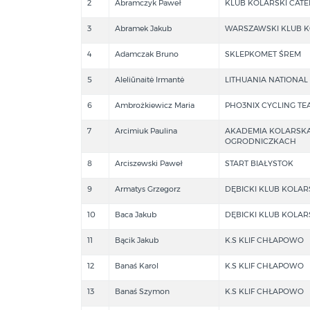
2
Abramczyk Paweł
KLUB KOLARSKI CA
3
Abramek Jakub
WARSZAWSKI KLUB K
4
Adamczak Bruno
SKLEPKOMET ŚREM
5
Aleliūnaitė Irmantė
LITHUANIA NATIONAL
6
Ambrożkiewicz Maria
PHO3NIX CYCLING TE
7
Arcimiuk Paulina
AKADEMIA KOLARSKA
OGRODNICZKACH
8
Arciszewski Paweł
START BIAŁYSTOK
9
Armatys Grzegorz
DĘBICKI KLUB KOLAR
10
Baca Jakub
DĘBICKI KLUB KOLAR
11
Bącik Jakub
K.S KLIF CHŁAPOWO
12
Banaś Karol
K.S KLIF CHŁAPOWO
13
Banaś Szymon
K.S KLIF CHŁAPOWO