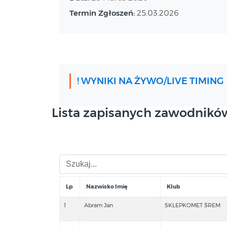
Termin Zgłoszeń:
25.03.2026
! WYNIKI NA ŻYWO/LIVE TIMING
Lista zapisanych zawodnikó
Lp
Nazwisko Imię
Klub
1
Abram Jan
SKLEPKOMET ŚREM