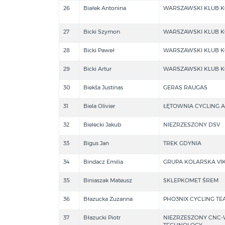
26
Białek Antonina
WARSZAWSKI KLUB K
27
Bicki Szymon
WARSZAWSKI KLUB K
28
Bicki Paweł
WARSZAWSKI KLUB K
29
Bicki Artur
WARSZAWSKI KLUB K
30
Biekša Justinas
GERAS RAUGAS
31
Biela Olivier
ŁĘTOWNIA CYCLING 
32
Bielecki Jakub
NIEZRZESZONY DSV
33
Bigus Jan
TREK GDYNIA
34
Bindacz Emilia
GRUPA KOLARSKA VIK
35
Biniaszak Mateusz
SKLEPKOMET ŚREM
36
Błazucka Zuzanna
PHO3NIX CYCLING TE
37
Błazucki Piotr
NIEZRZESZONY CNC
TECHNOLOGY