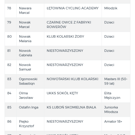
78
Nawara
ŁĘTOWNIA CYCLING ACADEMY
Młodzik
Marcel
79
Nowak
CZARNE OWCE Z FABRYKI
Dzieci
Marcel
ROWERÓW
80
Nowak
KLUB KOLARSKI ŻORY
Dzieci
Melania
81
Nowok
NIESTOWARZYSZONY
Dzieci
Gabriela
82
Nowok
NIESTOWARZYSZONY
Dzieci
Samuel
83
Ogonowski
NOWOTARSKI KLUB KOLARSKI
Masters III (50-
Sebastiqn
59 lat)
84
Olma
UKKS SOKÓŁ KĘTY
Elita
Jarosław
Mężczyzn
85
Ostafin Inga
KS LUBOŃ SKOMIELNA BIAŁA
Juniorka
Młodsza
86
Piejko
NIESTOWARZYSZONY
Amator 18+
Krzysztof