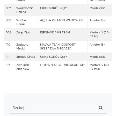
107
Wojewodzic
UKKS SOKÓŁ KĘTY
Młodziczka
Helena
108
Wróbel
AQUILA PELETON WADOWICE
Amator 18+
Daniel
109
Zając Piotr
BIENIASZ BIKE TEAM
Masters III (50-
59 lat)
110
Zaziąbło
MALWA TEAM IGOSPORT
Amator 18+
Maciej
SKLEP DLA BIEGACZA
111
Żmuda Kinga
UKKS SOKÓŁ KĘTY
Młodziczka
112
Zwoliński
ŁĘTOWNIA CYCLING ACADEMY
Masters IV (60-
Zbigniew
64 lata)