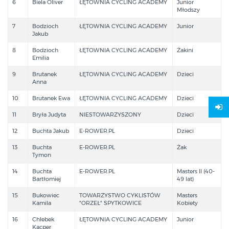
6
Biela Oliver
ŁĘTOWNIA CYCLING ACADEMY
Junior
Młodszy
7
Bodzioch
ŁĘTOWNIA CYCLING ACADEMY
Junior
Jakub
8
Bodzioch
ŁĘTOWNIA CYCLING ACADEMY
Żakini
Emilia
9
Brutanek
ŁĘTOWNIA CYCLING ACADEMY
Dzieci
Anna
10
Brutanek Ewa
ŁĘTOWNIA CYCLING ACADEMY
Dzieci
11
Bryła Judyta
NIESTOWARZYSZONY
Dzieci
12
Buchta Jakub
E-ROWER.PL
Dzieci
13
Buchta
E-ROWER.PL
Żak
Tymon
14
Buchta
E-ROWER.PL
Masters II (40-
Bartłomiej
49 lat)
15
Bukowiec
TOWARZYSTWO CYKLISTÓW
Masters
Kamila
"ORZEŁ" SPYTKOWICE
Kobiety
16
Chlebek
ŁĘTOWNIA CYCLING ACADEMY
Junior
Kacper