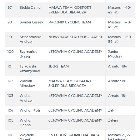
97
Stekla Daniel
MALWA TEAM IGOSPORT
Masters II (40-
SKLEP DLA BIEGACZA
49 lat)
98
Świder Leszek
PHO3NIX CYCLING TEAM
Masters II (40-
49 lat)
99
Szlachtowski
NOWOTARSKI KLUB KOLARSKI
Masters III (50-
Andrzej
59 lat)
100
Szymański
ŁĘTOWNIA CYCLING ACADEMY
Junior
Błażej
Młodszy
101
Tylkowski
JBG-2 TEAM
Amator 18+
Przemysław
102
Wawak
MALWA TEAM IGOSPORT
Amator 18+
Mirosław
SKLEP DLA BIEGACZA
103
Wicher
ŁĘTOWNIA CYCLING ACADEMY
Amator 18+
Andrzej
104
Wicher Piotr
ŁĘTOWNIA CYCLING ACADEMY
Żak
105
Wicher
ŁĘTOWNIA CYCLING ACADEMY
Żakini
Hanna
106
Wójcicki
KS LUBOŃ SKOMIELNA BIAŁA
Masters V (65
Paweł
lat i więcej)