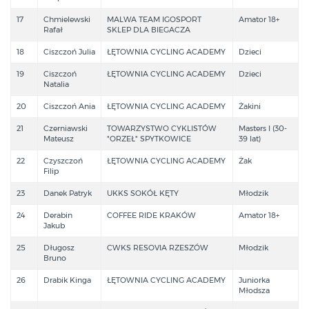
17
Chmielewski
MALWA TEAM IGOSPORT
Amator 18+
Rafał
SKLEP DLA BIEGACZA
18
Ciszczoń Julia
ŁĘTOWNIA CYCLING ACADEMY
Dzieci
19
Ciszczoń
ŁĘTOWNIA CYCLING ACADEMY
Dzieci
Natalia
20
Ciszczoń Ania
ŁĘTOWNIA CYCLING ACADEMY
Żakini
21
Czerniawski
TOWARZYSTWO CYKLISTÓW
Masters I (30-
Mateusz
"ORZEŁ" SPYTKOWICE
39 lat)
22
Czyszczoń
ŁĘTOWNIA CYCLING ACADEMY
Żak
Filip
23
Danek Patryk
UKKS SOKÓŁ KĘTY
Młodzik
24
Derabin
COFFEE RIDE KRAKÓW
Amator 18+
Jakub
25
Długosz
CWKS RESOVIA RZESZÓW
Młodzik
Bruno
26
Drabik Kinga
ŁĘTOWNIA CYCLING ACADEMY
Juniorka
Młodsza