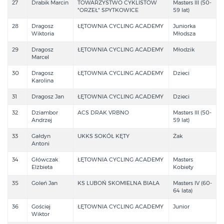
27
Drabik Marcin
TOWARZYSTWO CYKLISTÓW
Masters III (50-
"ORZEŁ" SPYTKOWICE
59 lat)
28
Dragosz
ŁĘTOWNIA CYCLING ACADEMY
Juniorka
Wiktoria
Młodsza
29
Dragosz
ŁĘTOWNIA CYCLING ACADEMY
Młodzik
Marcel
30
Dragosz
ŁĘTOWNIA CYCLING ACADEMY
Dzieci
Karolina
31
Dragosz Jan
ŁĘTOWNIA CYCLING ACADEMY
Dzieci
32
Dziambor
ACS DRAK VRBNO
Masters III (50-
Andrzej
59 lat)
33
Gałdyn
UKKS SOKÓŁ KĘTY
Żak
Antoni
34
Główczak
ŁĘTOWNIA CYCLING ACADEMY
Masters
Elżbieta
Kobiety
35
Goleń Jan
KS LUBOŃ SKOMIELNA BIAŁA
Masters IV (60-
64 lata)
36
Gościej
ŁĘTOWNIA CYCLING ACADEMY
Junior
Wiktor