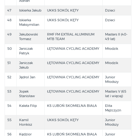
Adrian
47
Iskierka Jakub
UKKS SOKÓŁ KĘTY
Dzieci
48
Iskierka
UKKS SOKÓŁ KĘTY
Dzieci
Maksymilian
49
Jakubowski
RMF FM EXTRAL ALUMINIUM
Masters II (40-
Tomasz
MTB TEAM
49 lat)
50
Janiczak
ŁĘTOWNIA CYCLING ACADEMY
Młodzik
Patryk
51
Janiczak
ŁĘTOWNIA CYCLING ACADEMY
Młodzik
Jakub
52
Jędrol Jan
ŁĘTOWNIA CYCLING ACADEMY
Junior
Młodszy
53
Jopek
ŁĘTOWNIA CYCLING ACADEMY
Masters V (65
Stanisław
lat i więcej)
54
Kaleta Filip
KS LUBOŃ SKOMIELNA BIAŁA
Elita
Mężczyzn
55
Kamil
UKKS SOKÓŁ KĘTY
Junior
Honkisz
Młodszy
56
Kędzior
KS LUBOŃ SKOMIELNA BIAŁA
Junior