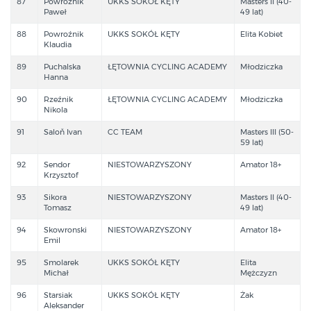
87
Powroźnik
UKKS SOKÓŁ KĘTY
Masters II (40-
Paweł
49 lat)
88
Powroźnik
UKKS SOKÓŁ KĘTY
Elita Kobiet
Klaudia
89
Puchalska
ŁĘTOWNIA CYCLING ACADEMY
Młodziczka
Hanna
90
Rzeźnik
ŁĘTOWNIA CYCLING ACADEMY
Młodziczka
Nikola
91
Saloň Ivan
CC TEAM
Masters III (50-
59 lat)
92
Sendor
NIESTOWARZYSZONY
Amator 18+
Krzysztof
93
Sikora
NIESTOWARZYSZONY
Masters II (40-
Tomasz
49 lat)
94
Skowronski
NIESTOWARZYSZONY
Amator 18+
Emil
95
Smolarek
UKKS SOKÓŁ KĘTY
Elita
Michał
Mężczyzn
96
Starsiak
UKKS SOKÓŁ KĘTY
Żak
Aleksander