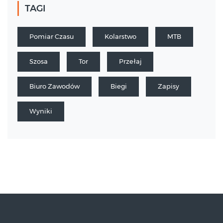
TAGI
Pomiar Czasu
Kolarstwo
MTB
Szosa
Tor
Przełaj
Biuro Zawodów
Biegi
Zapisy
Wyniki