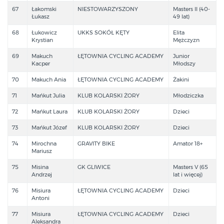
67
Łakomski
NIESTOWARZYSZONY
Masters II (40-
Łukasz
49 lat)
68
Łukowicz
UKKS SOKÓŁ KĘTY
Elita
Krystian
Mężczyzn
69
Makuch
ŁĘTOWNIA CYCLING ACADEMY
Junior
Kacper
Młodszy
70
Makuch Ania
ŁĘTOWNIA CYCLING ACADEMY
Żakini
71
Mańkut Julia
KLUB KOLARSKI ŻORY
Młodziczka
72
Mańkut Laura
KLUB KOLARSKI ŻORY
Dzieci
73
Mańkut Józef
KLUB KOLARSKI ŻORY
Dzieci
74
Mirochna
GRAVITY BIKE
Amator 18+
Mariusz
75
Misina
GK GLIWICE
Masters V (65
Andrzej
lat i więcej)
76
Misiura
ŁĘTOWNIA CYCLING ACADEMY
Dzieci
Antoni
77
Misiura
ŁĘTOWNIA CYCLING ACADEMY
Dzieci
Aleksandra