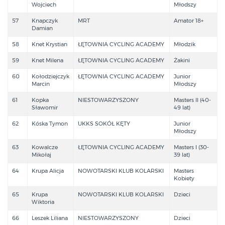
Wojciech
Młodszy
57
Knapczyk
MRT
Amator 18+
Damian
58
Knet Krystian
ŁĘTOWNIA CYCLING ACADEMY
Młodzik
59
Knet Milena
ŁĘTOWNIA CYCLING ACADEMY
Żakini
60
Kołodziejczyk
ŁĘTOWNIA CYCLING ACADEMY
Junior
Marcin
Młodszy
61
Kopka
NIESTOWARZYSZONY
Masters II (40-
Sławomir
49 lat)
62
Kóska Tymon
UKKS SOKÓŁ KĘTY
Junior
Młodszy
63
Kowalcze
ŁĘTOWNIA CYCLING ACADEMY
Masters I (30-
Mikołaj
39 lat)
64
Krupa Alicja
NOWOTARSKI KLUB KOLARSKI
Masters
Kobiety
65
Krupa
NOWOTARSKI KLUB KOLARSKI
Dzieci
Wiktoria
66
Leszek Liliana
NIESTOWARZYSZONY
Dzieci