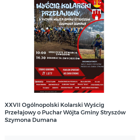
2026-02-21
XXVII Ogólnopolski Kolarski Wyścig
Stronie
Przełajowy o Puchar Wójta Gminy Stryszów
Szymona Dumana