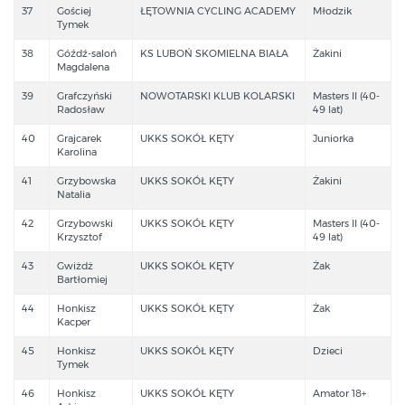
37
Gościej
ŁĘTOWNIA CYCLING ACADEMY
Młodzik
Tymek
38
Góźdź-saloń
KS LUBOŃ SKOMIELNA BIAŁA
Żakini
Magdalena
39
Grafczyński
NOWOTARSKI KLUB KOLARSKI
Masters II (40-
Radosław
49 lat)
40
Grajcarek
UKKS SOKÓŁ KĘTY
Juniorka
Karolina
41
Grzybowska
UKKS SOKÓŁ KĘTY
Żakini
Natalia
42
Grzybowski
UKKS SOKÓŁ KĘTY
Masters II (40-
Krzysztof
49 lat)
43
Gwiżdż
UKKS SOKÓŁ KĘTY
Żak
Bartłomiej
44
Honkisz
UKKS SOKÓŁ KĘTY
Żak
Kacper
45
Honkisz
UKKS SOKÓŁ KĘTY
Dzieci
Tymek
46
Honkisz
UKKS SOKÓŁ KĘTY
Amator 18+